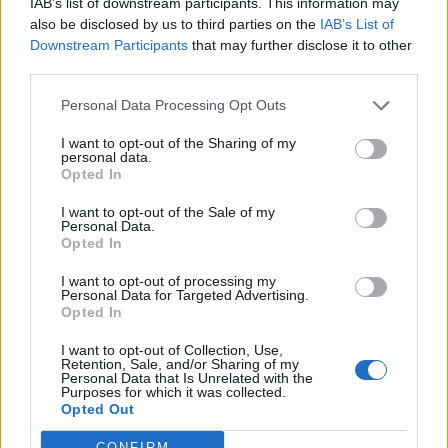
IAB’s list of downstream participants. This information may
also be disclosed by us to third parties on the
IAB’s List of
Downstream Participants
that may further disclose it to other
third parties.
Personal Data Processing Opt Outs
Últimas Notícias
I want to opt-out of the Sharing of my
personal data.
Opted In
I want to opt-out of the Sale of my
Personal Data.
Opted In
I want to opt-out of processing my
Personal Data for Targeted Advertising.
Opted In
I want to opt-out of Collection, Use,
Retention, Sale, and/or Sharing of my
Personal Data that Is Unrelated with the
𝖯𝖲𝖯 𝖽𝖾 𝖥𝖺𝗋𝗈 𝗋𝖾𝖿𝗈𝗋ç𝖺 c𝗈𝗈𝗉𝖾𝗋𝖺çã𝗈 𝖾𝗇𝗍𝗋𝖾 𝖺𝗎𝗍𝗈𝗋𝗂𝖽𝖺𝖽𝖾𝗌
Purposes for which it was collected.
𝗉𝗈𝗋𝗍𝗎𝗀𝗎𝖾𝗌𝖺𝗌 𝖾 𝖾𝗌𝗉𝖺𝗇𝗁𝗈𝗅𝖺𝗌
Opted Out
7/08/2026
CONFIRM