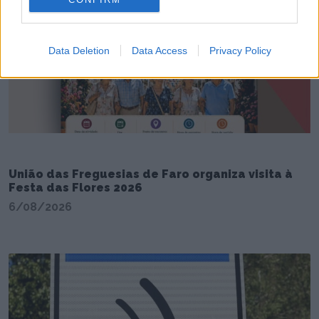
Data Deletion
Data Access
Privacy Policy
União das Freguesias de Faro organiza visita à
Festa das Flores 2026
6/08/2026