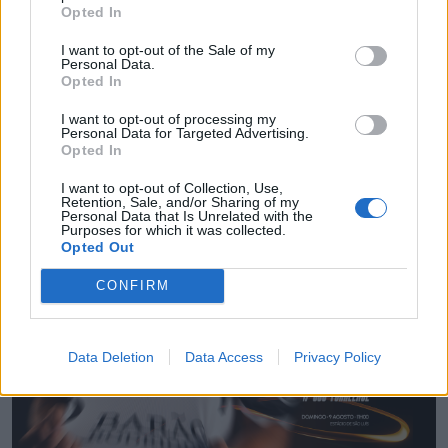
Opted In
I want to opt-out of the Sale of my
Personal Data.
Opted In
I want to opt-out of processing my
Personal Data for Targeted Advertising.
Opted In
I want to opt-out of Collection, Use,
Retention, Sale, and/or Sharing of my
Personal Data that Is Unrelated with the
Radares de Velocidade | Faro | agosto 2026
Purposes for which it was collected.
Opted Out
5/08/2026
CONFIRM
Data Deletion
Data Access
Privacy Policy