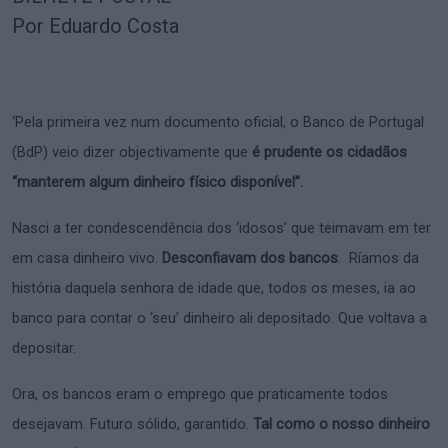
Por Eduardo Costa
‘Pela primeira vez num documento oficial, o Banco de Portugal
(BdP) veio dizer objectivamente que
é prudente os cidadã
os
“
manterem algum dinheiro fí
sico dispon
ível”.
Nasci a ter condescendência dos ‘idosos’ que teimavam em ter
em casa dinheiro vivo.
Desconfiavam dos bancos
. Ríamos da
história daquela senhora de idade que, todos os meses, ia ao
banco para contar o ‘seu’ dinheiro ali depositado. Que voltava a
depositar.
Ora, os bancos eram o emprego que praticamente todos
desejavam. Futuro sólido, garantido.
Tal como o nosso dinheiro