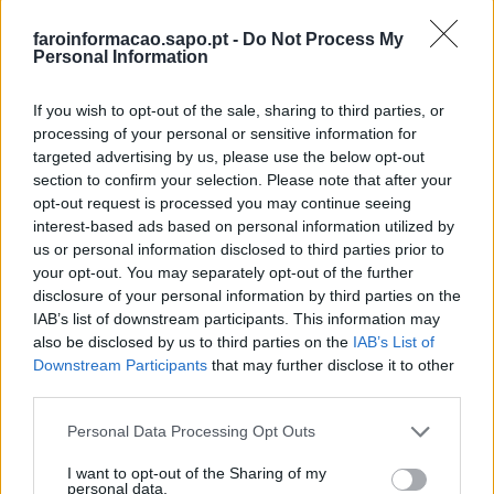
faroinformacao.sapo.pt -
Do Not Process My
Personal Information
𝖯𝖲𝖯 𝖽𝖾 𝖥𝖺𝗋𝗈 𝗋𝖾𝖿𝗈𝗋ç𝖺 c𝗈𝗈𝗉𝖾𝗋𝖺çã𝗈 𝖾𝗇𝗍𝗋𝖾 𝖺𝗎𝗍𝗈𝗋𝗂𝖽𝖺𝖽𝖾𝗌
𝗉𝗈𝗋𝗍𝗎𝗀𝗎𝖾𝗌𝖺𝗌 𝖾 𝖾𝗌𝗉𝖺𝗇𝗁𝗈𝗅𝖺𝗌
If you wish to opt-out of the sale, sharing to third parties, or
7/08/2026
processing of your personal or sensitive information for
targeted advertising by us, please use the below opt-out
section to confirm your selection. Please note that after your
opt-out request is processed you may continue seeing
interest-based ads based on personal information utilized by
us or personal information disclosed to third parties prior to
your opt-out. You may separately opt-out of the further
disclosure of your personal information by third parties on the
IAB’s list of downstream participants. This information may
also be disclosed by us to third parties on the
IAB’s List of
Downstream Participants
that may further disclose it to other
third parties.
União das Freguesias de Faro organiza visita à
Festa das Flores 2026
Personal Data Processing Opt Outs
6/08/2026
I want to opt-out of the Sharing of my
personal data.