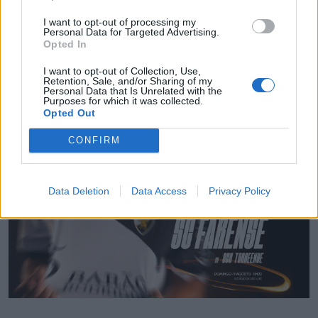
I want to opt-out of processing my
Personal Data for Targeted Advertising.
Opted In
I want to opt-out of Collection, Use,
Retention, Sale, and/or Sharing of my
Personal Data that Is Unrelated with the
Purposes for which it was collected.
Opted Out
Radares de Velocidade | Faro | agosto 2026
CONFIRM
5/08/2026
Data Deletion
Data Access
Privacy Policy