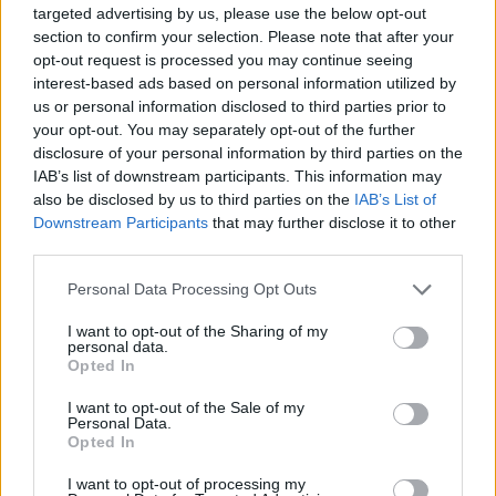
targeted advertising by us, please use the below opt-out
section to confirm your selection. Please note that after your
opt-out request is processed you may continue seeing
interest-based ads based on personal information utilized by
us or personal information disclosed to third parties prior to
União das Freguesias de Faro organiza visita à
your opt-out. You may separately opt-out of the further
Festa das Flores 2026
disclosure of your personal information by third parties on the
6/08/2026
IAB’s list of downstream participants. This information may
also be disclosed by us to third parties on the
IAB’s List of
Downstream Participants
that may further disclose it to other
third parties.
Personal Data Processing Opt Outs
I want to opt-out of the Sharing of my
personal data.
Opted In
I want to opt-out of the Sale of my
Personal Data.
Opted In
Radares de Velocidade | Faro | agosto 2026
I want to opt-out of processing my
5/08/2026