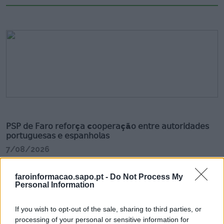
𝖯𝖲𝖯 𝖽𝖾 𝖥𝖺𝗋𝗈 𝗋𝖾𝖿𝗈𝗋ç𝖺 c𝗈𝗈𝗉𝖾𝗋𝖺çã𝗈 𝖾𝗇𝗍𝗋𝖾 𝖺𝗎𝗍𝗈𝗋𝗂𝖽𝖺𝖽𝖾𝗌
𝗉𝗈𝗋𝗍𝗎𝗀𝗎𝖾𝗌𝖺𝗌 𝖾 𝖾𝗌𝗉𝖺𝗇𝗁𝗈𝗅𝖺𝗌
7/08/2026
faroinformacao.sapo.pt -
Do Not Process My
Personal Information
If you wish to opt-out of the sale, sharing to third parties, or
processing of your personal or sensitive information for