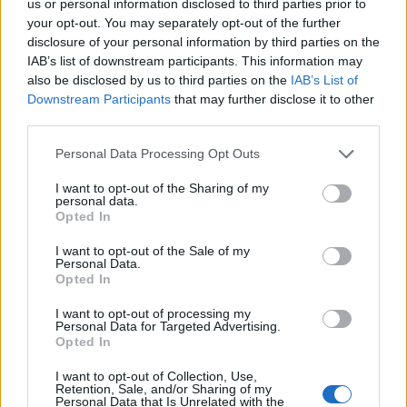
us or personal information disclosed to third parties prior to
your opt-out. You may separately opt-out of the further
disclosure of your personal information by third parties on the
IAB’s list of downstream participants. This information may
𝖯𝖲𝖯 𝖽𝖾 𝖥𝖺𝗋𝗈 𝗋𝖾𝖿𝗈𝗋ç𝖺 c𝗈𝗈𝗉𝖾𝗋𝖺çã𝗈 𝖾𝗇𝗍𝗋𝖾 𝖺𝗎𝗍𝗈𝗋𝗂𝖽𝖺𝖽𝖾𝗌
𝗉𝗈𝗋𝗍𝗎𝗀𝗎𝖾𝗌𝖺𝗌 𝖾 𝖾𝗌𝗉𝖺𝗇𝗁𝗈𝗅𝖺𝗌
also be disclosed by us to third parties on the
IAB’s List of
Downstream Participants
that may further disclose it to other
7/08/2026
third parties.
Personal Data Processing Opt Outs
I want to opt-out of the Sharing of my
personal data.
Opted In
I want to opt-out of the Sale of my
Personal Data.
Opted In
I want to opt-out of processing my
Personal Data for Targeted Advertising.
União das Freguesias de Faro organiza visita à
Opted In
Festa das Flores 2026
I want to opt-out of Collection, Use,
6/08/2026
Retention, Sale, and/or Sharing of my
Personal Data that Is Unrelated with the