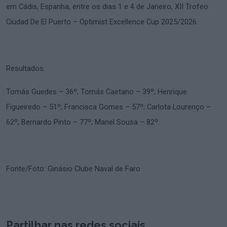
em Cádis, Espanha, entre os dias 1 e 4 de Janeiro, XII Trofeo
Ciudad De El Puerto – Optimist Excellence Cup 2025/2026.
Resultados:
Tomás Guedes – 36º; Tomás Caetano – 39º; Henrique
Figueiredo – 51º; Francisca Gomes – 57º; Carlota Lourenço –
62º; Bernardo Pinto – 77º; Manel Sousa – 82º.
Fonte/Foto: Ginásio Clube Naval de Faro
Partilhar nas redes sociais