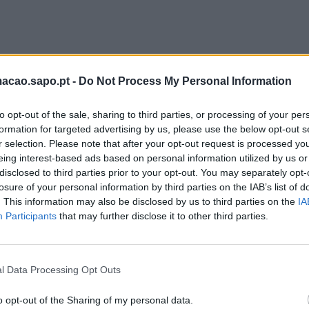
no passado domingo, 11 de janeiro, no Pavilhão Municipal Dr. Eduar
macao.sapo.pt -
Do Not Process My Personal Information
 a Taça de Campeão de Inverno Feminina, frente ao JS Campinense, 
to opt-out of the sale, sharing to third parties, or processing of your per
formation for targeted advertising by us, please use the below opt-out s
marcador nos primeiros minutos da partida, enquanto Nicole Castro e
r selection. Please note that after your opt-out request is processed y
 jogo com a vitória da equipa de Faro. Joana Silva foi a autora do g
eing interest-based ads based on personal information utilized by us or
disclosed to third parties prior to your opt-out. You may separately opt-
de Loulé.
losure of your personal information by third parties on the IAB’s list of
. This information may also be disclosed by us to third parties on the
IA
 do SC Farense Futsal Feminino, foi a melhor em campo na final da T
Participants
that may further disclose it to other third parties.
Feminina.
l Data Processing Opt Outs
ve
o opt-out of the Sharing of my personal data.