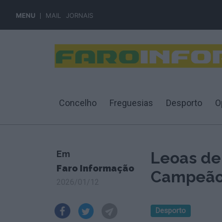
MENU
MAIL
JORNAIS
Concelho
Freguesias
Desporto
O
Em
Leoas de
Faro Informação
Campeão 
2026/01/12
Desporto