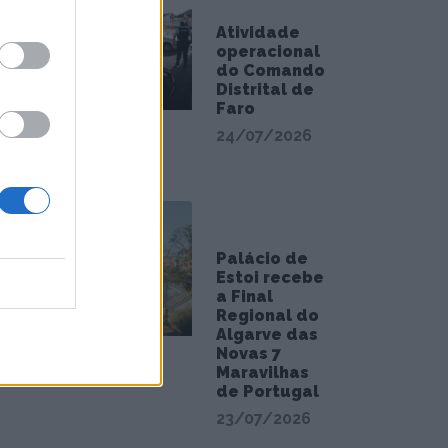
Atividade
operacional
do Comando
Distrital de
Faro
24/07/2026
Palácio de
Estoi recebe
a Final
Regional do
Algarve das
Novas 7
Maravilhas
de Portugal
23/07/2026