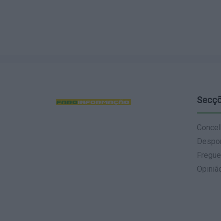
Secç
Concel
Despo
Fregue
Opiniã