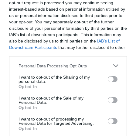
opt-out request is processed you may continue seeing
interest-based ads based on personal information utilized by
us or personal information disclosed to third parties prior to
your opt-out. You may separately opt-out of the further
disclosure of your personal information by third parties on the
IAB’s list of downstream participants. This information may
also be disclosed by us to third parties on the
IAB’s List of
Downstream Participants
that may further disclose it to other
𝖯𝖲𝖯 𝖽𝖾 𝖥𝖺𝗋𝗈 𝗋𝖾𝖿𝗈𝗋ç𝖺 c𝗈𝗈𝗉𝖾𝗋𝖺çã𝗈 𝖾𝗇𝗍𝗋𝖾 𝖺𝗎𝗍𝗈𝗋𝗂𝖽𝖺𝖽𝖾𝗌
third parties.
𝗉𝗈𝗋𝗍𝗎𝗀𝗎𝖾𝗌𝖺𝗌 𝖾 𝖾𝗌𝗉𝖺𝗇𝗁𝗈𝗅𝖺𝗌
7/08/2026
Personal Data Processing Opt Outs
I want to opt-out of the Sharing of my
personal data.
Opted In
I want to opt-out of the Sale of my
Personal Data.
Opted In
I want to opt-out of processing my
Personal Data for Targeted Advertising.
Opted In