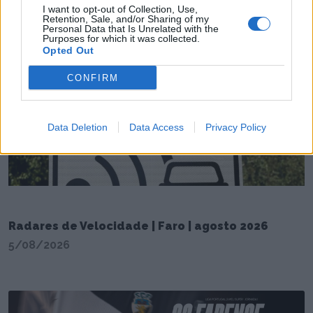
I want to opt-out of Collection, Use,
União das Freguesias de Faro organiza visita à
Retention, Sale, and/or Sharing of my
Festa das Flores 2026
Personal Data that Is Unrelated with the
Purposes for which it was collected.
6/08/2026
Opted Out
CONFIRM
Data Deletion
Data Access
Privacy Policy
Radares de Velocidade | Faro | agosto 2026
5/08/2026